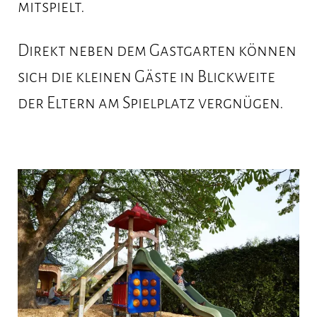
mitspielt.
Veranstaltungen
Direkt neben dem Gastgarten können
Gastgarten
sich die kleinen Gäste in Blickweite
Öffnungszeiten
der Eltern am Spielplatz vergnügen.
Geschichte
Zimmer
Links