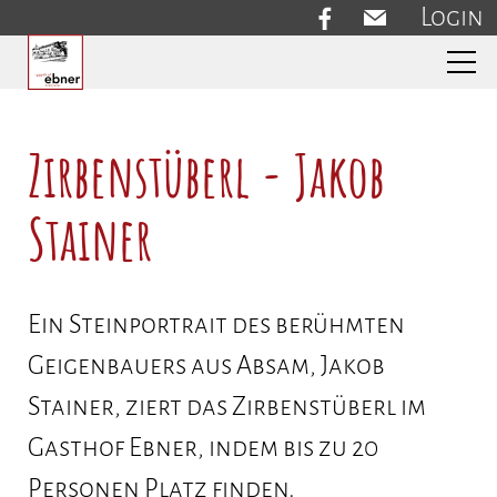
Login
Aktuelles
Zirbenstüberl - Jakob
Stainer
Gasthof
Ein Steinportrait des berühmten
Restaurant
Geigenbauers aus Absam, Jakob
Speisekarte
Stainer, ziert das Zirbenstüberl im
Gasthof Ebner, indem bis zu 20
Zirbenstüberl
Personen Platz finden.